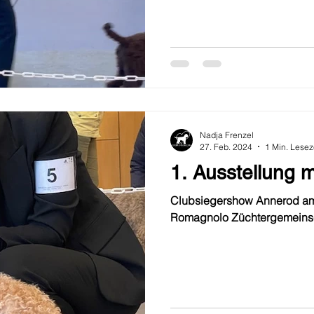
Nadja Frenzel
27. Feb. 2024
1 Min. Lesez
1. Ausstellung m
Clubsiegershow Annerod am
Romagnolo Züchtergemeinsch