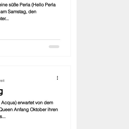
eine süße Perla (Hello Perla
n am Samstag, den
er...
eit
g
i Acqua) erwartet von dem
ueen Anfang Oktober ihren
...