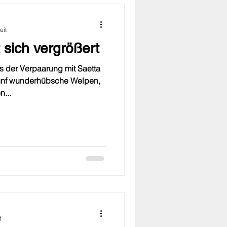
eit
 sich vergrößert
s der Verpaarung mit Saetta
ünf wunderhübsche Welpen,
n...
t