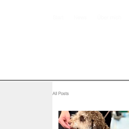
Start
News
Über mich
All Posts