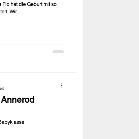
Fio hat die Geburt mit so
rt. Wir...
eit
 Annerod
o Cuore con riccioli - Babyklasse