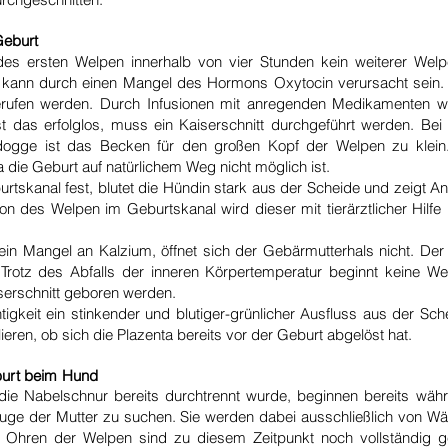
Geburt
es ersten Welpen innerhalb von vier Stunden kein weiterer Welp
ann durch einen Mangel des Hormons Oxytocin verursacht sein. 
t gerufen werden. Durch Infusionen mit anregenden Medikamenten w
st das erfolglos, muss ein Kaiserschnitt durchgeführt werden. B
dogge
ist das Becken für den großen Kopf der Welpen zu klein.
da die Geburt auf natürlichem Weg nicht möglich ist.
urtskanal fest, blutet die Hündin stark aus der Scheide und zeigt 
on des Welpen im Geburtskanal wird dieser mit tierärztlicher Hilf
in Mangel an Kalzium, öffnet sich der Gebärmutterhals nicht. Der 
. Trotz des Abfalls der inneren Körpertemperatur beginnt keine We
erschnitt geboren werden.
igkeit ein stinkender und blutiger-grünlicher Ausfluss aus der Sc
ollieren, ob sich die Plazenta bereits vor der Geburt abgelöst hat.
burt beim Hund
die Nabelschnur bereits durchtrennt wurde, beginnen bereits währ
e der Mutter zu suchen. Sie werden dabei ausschließlich von W
d Ohren der Welpen sind zu diesem Zeitpunkt noch vollständig 