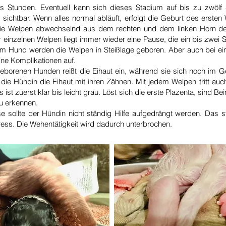
s Stunden. Eventuell kann sich dieses Stadium auf bis zu zwölf 
 sichtbar. Wenn alles normal abläuft, erfolgt die Geburt des erste
die Welpen abwechselnd aus dem rechten und dem linken Horn de
 einzelnen Welpen liegt immer wieder eine Pause, die ein bis zwei 
m Hund werden die Welpen in Steißlage geboren. Aber auch bei ei
ine Komplikationen auf.
geborenen Hunden reißt die Eihaut ein, während sie sich noch im Ge
et die Hündin die Eihaut mit ihren Zähnen. Mit jedem Welpen tritt 
ist zuerst klar bis leicht grau. Löst sich die erste Plazenta, sind 
u erkennen.
e sollte der Hündin nicht ständig Hilfe aufgedrängt werden. Das s
ess. Die Wehentätigkeit wird dadurch unterbrochen.