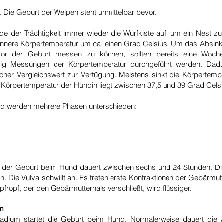
t. Die Geburt der Welpen steht unmittelbar bevor.
e der Trächtigkeit immer wieder die Wurfkiste auf, um ein Nest 
e innere Körpertemperatur um ca. einen Grad Celsius. Um das Absink
vor der Geburt messen zu können, sollten bereits eine Woch
ßig Messungen der Körpertemperatur durchgeführt werden. Dadu
licher Vergleichswert zur Verfügung. Meistens sinkt die Körpertemp
 Körpertemperatur der Hündin liegt zwischen 37,5 und 39 Grad Celsi
nd werden mehrere Phasen unterschieden:
 der Geburt beim Hund dauert zwischen sechs und 24 Stunden. Die
. Die Vulva schwillt an. Es treten erste Kontraktionen der Gebärmutte
fropf, der den Gebärmutterhals verschließt, wird flüssiger.
um
adium startet die Geburt beim Hund. Normalerweise dauert die 