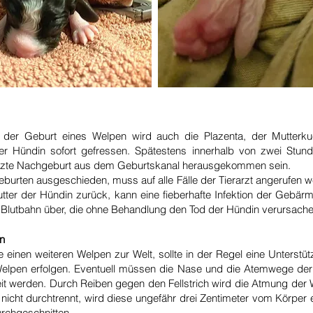
h der Geburt eines Welpen wird auch die Plazenta, der Mutterku
er Hündin sofort gefressen. Spätestens innerhalb von zwei Stu
letzte Nachgeburt aus dem Geburtskanal herausgekommen sein.
burten ausgeschieden, muss auf alle Fälle der Tierarzt angerufen 
tter der Hündin zurück, kann eine fieberhafte Infektion der Gebärm
die Blutbahn über, die ohne Behandlung den Tod der Hündin verursac
n
 einen weiteren Welpen zur Welt, sollte in der Regel eine Unterst
Welpen erfolgen. Eventuell müssen die Nase und die Atemwege de
it werden. Durch Reiben gegen den Fellstrich wird die Atmung der 
nicht durchtrennt, wird diese ungefähr drei Zentimeter vom Körper
urchgeschnitten.