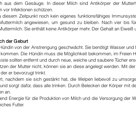
lch aus dem Gesäuge. In dieser Milch sind Antikörper der Mutterh
n vor Infektionen schützen.
 diesem Zeitpunkt noch kein eigenes funktionsfähiges Immunsyste
 Muttermilch angewiesen, um gesund zu bleiben. Nach vier bis fün
ermilch. Sie enthält keine Antikörper mehr. Der Gehalt an Eiweiß un
ach der Geburt
Hündin von der Anstrengung geschwächt. Sie benötigt Wasser und le
u kommen. Die Hündin muss die Möglichkeit bekommen, im Freien H
kiste sollten entfernt und durch neue, weiche und saubere Tücher er
tzen der Mutter nicht, können sie an diese angelegt werden. Mit der
 der er bevorzugt trinkt.
rt, nachdem sie sich gestärkt hat, die Welpen liebevoll zu umsorge
nd sorgt dafür, dass alle trinken. Durch Belecken der Körper mit d
en an.
nd Energie für die Produktion von Milch und die Versorgung der W
eiches Futter.